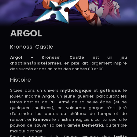
ARGOL
Kronoss' Castle
Argol - Kronoss’ Castle
est un jeu
d’actions/plateformes
, en pixel art, largement inspiré
des succès et des animés des années 80 et 90.
Histoire
Située dans un univers
mythologique
et
gothique
, le
joueur incarne
Argol
, un jeune guerrier, parcourant les
terres hostiles de Rül. Armé de sa seule épée (et de
quelques shurikens), ce valeureux garçon s’est juré
d’atteindre les portes du château du temps et de
rencontrer
Kronoss
le sinistre magicien, car Lui seul a le
pouvoir de sauver sa bien-aimée
Demetria
, du terrible
mal qui la ronge.
Pour y parvenir, il lui faudra explorer des
forêts