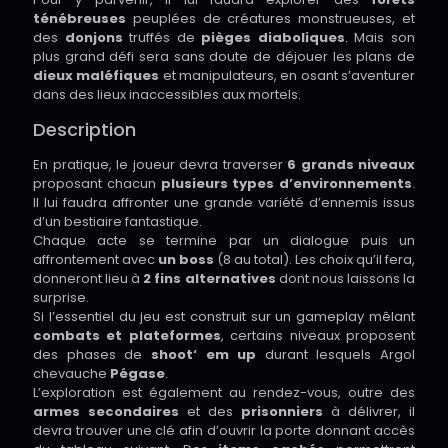
ténébreuses
peuplées de créatures monstrueuses, et
des
donjons
truffés de
pièges diaboliques
. Mais son
plus grand défi sera sans doute de déjouer les plans de
dieux maléfiques
et manipulateurs, en osant s’aventurer
dans des lieux inaccessibles aux mortels.
Description
En pratique, le joueur devra traverser
6 grands niveaux
proposant chacun
plusieurs types d’environnements
.
Il lui faudra affronter une grande variété d’ennemis issus
d’un bestiaire fantastique.
Chaque acte se termine par un dialogue puis un
affrontement avec
un boss
(8 au total). Les choix qu’il fera,
donneront lieu à
2 fins alternatives
dont nous laissons la
surprise.
Si l’essentiel du jeu est construit sur un gameplay mêlant
combats et plateformes
, certains niveaux proposent
des phases de
shoot‘ em up
durant lesquels Argol
chevauche
Pégase
.
L’exploration est également au rendez-vous, outre des
armes secondaires
et des
prisonniers
à délivrer, il
devra trouver une clé afin d’ouvrir la porte donnant accès