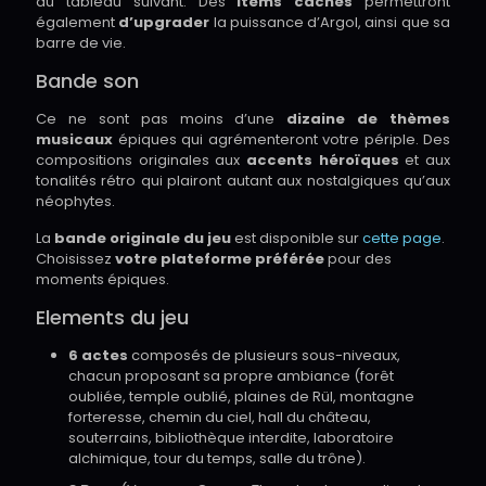
du tableau suivant. Des
items cachés
permettront
également
d’upgrader
la puissance d’Argol, ainsi que sa
barre de vie.
Bande son
Ce ne sont pas moins d’une
dizaine de thèmes
musicaux
épiques qui agrémenteront votre périple. Des
compositions originales aux
accents héroïques
et aux
tonalités rétro qui plairont autant aux nostalgiques qu’aux
néophytes.
La
bande originale du jeu
est disponible sur
cette page
.
Choisissez
votre plateforme préférée
pour des
moments épiques.
Elements du jeu
6 actes
composés de plusieurs sous-niveaux,
chacun proposant sa propre ambiance (forêt
oubliée, temple oublié, plaines de Rül, montagne
forteresse, chemin du ciel, hall du château,
souterrains, bibliothèque interdite, laboratoire
alchimique, tour du temps, salle du trône).