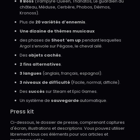
8 Boss
(Vampyre Queen, Thanatos, Le guardien du
château, Méduse, Cerbère, Phobos, Déimos,
Kronoss).
Plus de
20 variétés d’ennemis
.
Une dizaine de thèmes musicaux
des phases de
Shoot ‘em up
pendant lesquelles
Argol s’envole sur Pégase, le cheval ailé.
Des
objets cachés
.
2 fins alternatives
.
3 langues
(anglais, français, espagnol).
3 niveaux de difficulté
(Facile, normal, difficile).
Des
succès
sur Steam et Epic Games.
Un système de
sauvegarde
automatique.
Press kit
Ci-dessous, le dossier de presse, comprenant captures
d'écran, illustrations et descriptions. Vous pouvez utiliser
librement tous ces éléments pour vos articles et